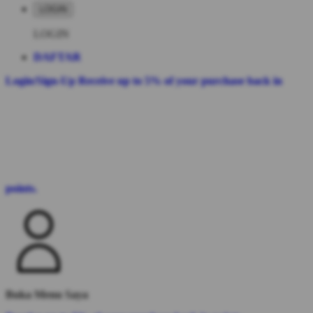
LOGIN
LOGIN
DAFTAR
Login/Sign-Up
Receive up to 5% of your purchase back in
points.
Buka Menu Saya