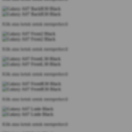
Klik atau ketuk untuk memperkecil
Klik atau ketuk untuk memperkecil
Klik atau ketuk untuk memperkecil
Klik atau ketuk untuk memperkecil
Klik atau ketuk untuk memperkecil