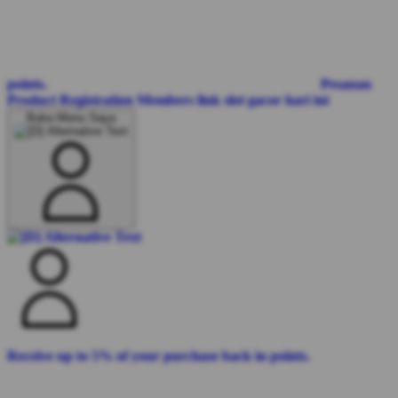
points.
Pesanan
Product Registration
Members
link slot gacor hari ini
Buka Menu Saya
Receive up to 5% of your purchase back in points.