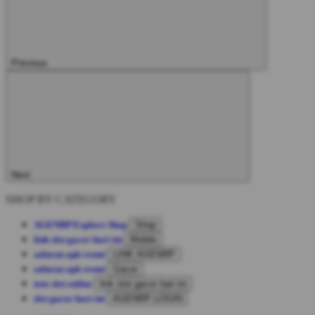
Previous
Next
SHOP BY CATEGORY
AGENRP
Explore Shop
Shop
link slot gacor hari ini
Mobile
saluran apk resmi
LINK AGENRP
saluran apk resmi
Gacor
toto slot online
link slot gacor hari ini
slot gacor hari ini
AGENRP LOGIN