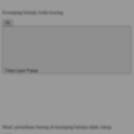
Keranjang belanja Anda kosong
OK
Tutup Layar Popup
Maaf, persediaan barang di keranjang belanja tidak cukup.