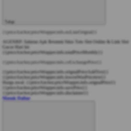
Tutup
{{priceAnchor.priceWrapper.info.noLineOrignal}}
AGENRP: Saluran Apk Resmmi Situs Toto Slot Online & Link Slot
Gacor Hari Ini
{{priceAnchor.priceWrapper.info.totalPriceMonthly}}
{{priceAnchor.priceWrapper.info.ceExchangePrice}}
{{priceAnchor.priceWrapper.info.orignalPriceAddText}}
{{priceAnchor.priceWrapper.info.lowestWasPricetext}}
Harga awal:
{{priceAnchor.priceWrapper.info.orignalPrice}}
{{priceAnchor.priceWrapper.info.savePrice}}
{{priceAnchor.priceWrapper.info.disclaimer}}
Masuk
Daftar