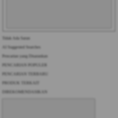
Tidak Ada Saran
AI Suggested Searches
Pencarian yang Disarankan
PENCARIAN POPULER
PENCARIAN TERBARU
PRODUK TERKAIT
DIREKOMENDASIKAN