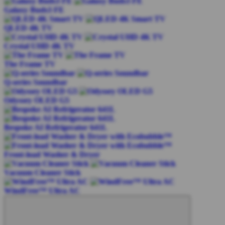
Galaxy Buds3 FE
QLED 4K TV
Crystal UHD 4K TV
The Frame TV
Q-series Soundbar
Odyssey OLED G5
Bespoke AI Refrigerator 641L
Front-load Washer & Dryer
Vacuum Cleaner Stick
WindFree™ Ultra AC